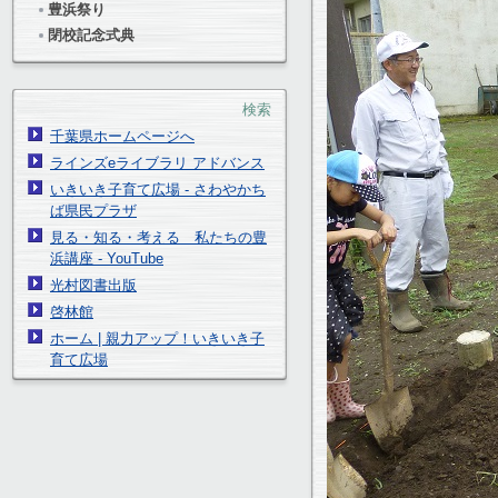
豊浜祭り
閉校記念式典
検索
千葉県ホームページへ
ラインズeライブラリ アドバンス
いきいき子育て広場 - さわやかち
ば県民プラザ
見る・知る・考える 私たちの豊
浜講座 - YouTube
光村図書出版
啓林館
ホーム | 親力アップ！いきいき子
育て広場