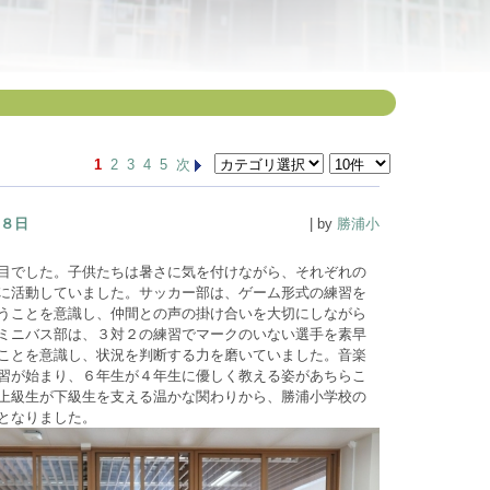
1
2
3
4
5
次
８日
| by
勝浦小
目でした。子供たちは暑さに気を付けながら、それぞれの
に活動していました。サッカー部は、ゲーム形式の練習を
うことを意識し、仲間との声の掛け合いを大切にしながら
ミニバス部は、３対２の練習でマークのいない選手を素早
ことを意識し、状況を判断する力を磨いていました。音楽
習が始まり、６年生が４年生に優しく教える姿があちらこ
上級生が下級生を支える温かな関わりから、勝浦小学校の
となりました。