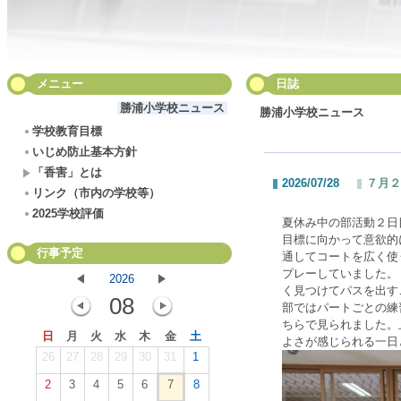
メニュー
日誌
勝浦小学校ニュース
勝浦小学校ニュース
学校教育目標
いじめ防止基本方針
「香害」とは
2026/07/28
７月２
リンク（市内の学校等）
2025学校評価
夏休み中の部活動２日
目標に向かって意欲的
行事予定
通してコートを広く使
プレーしていました。
2026
く見つけてパスを出す
08
部ではパートごとの練
ちらで見られました。
日
月
火
水
木
金
土
よさが感じられる一日
26
27
28
29
30
31
1
2
3
4
5
6
7
8