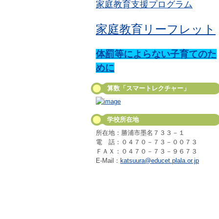
家庭教育支援プログラム
家庭教育リーフレット
体罰等によらない子育てのた
めに
算数「スマートレクチャー」
学校所在地
所在地：勝浦市墨名７３３－１
電 話：０４７０－７３－００７３
ＦＡＸ：０４７０－７３－９６７３
E-Mail：
katsuura@educet.plala.or.jp