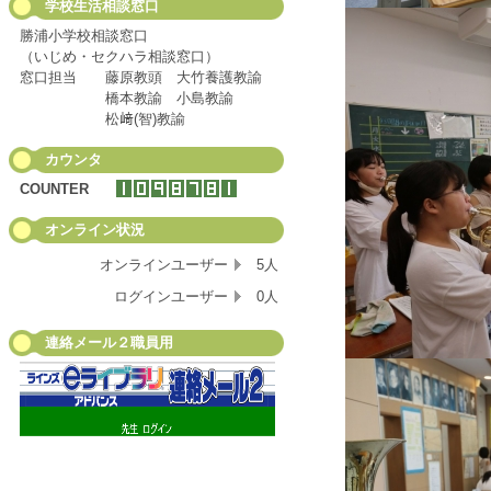
学校生活相談窓口
勝浦小学校相談窓口
（いじめ・セクハラ相談窓口）
窓口担当 藤原教頭 大竹養護教諭
橋本教諭 小島教諭
松﨑(智)教諭
カウンタ
COUNTER
オンライン状況
オンラインユーザー
5人
ログインユーザー
0人
連絡メール２職員用