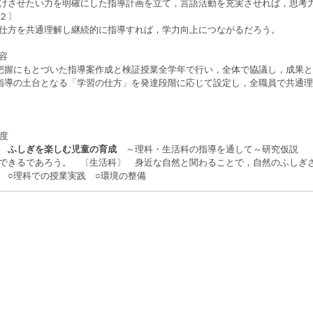
させたい力を明確にした指導計画を立て，言語活動を充実させれば，思考
２〕
方を共通理解し継続的に指導すれば，学力向上につながるだろう。
容
握にもとづいた指導案作成と検証授業全学年で行い，全体で協議し，成果と
導の土台となる「学習の仕方」を発達段階に応じて設定し，全職員で共通理
年度
題
ふしぎを楽しむ児童の育成
～理科・生活科の指導を通して～研究仮説 
できるであろう。 〔生活科〕 身近な自然と関わることで，自然のふしぎ
 ○理科での授業実践 ○環境の整備