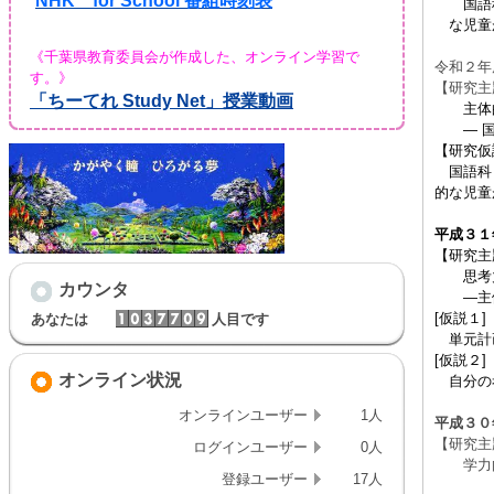
NHK for School 番組時刻表
国語科
な児童
《千葉県教育委員会が作成した、オンライン学習で
令和２年
す。》
【研究主
「ちーてれ Study Net」授業動画
主体
― 国
【研究仮
国語科「
的な児童
平成３１
【研究主
思考力
カウンタ
―
主
[仮説１]
あなたは
人目です
単元計画
[仮説２]
オンライン状況
自分の考
オンラインユーザー
1人
平成３０
【研究主
ログインユーザー
0人
学力向
登録ユーザー
17人
～読書