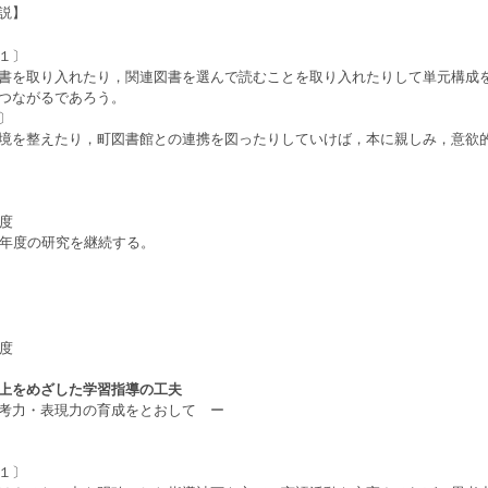
説】
１〕
書を取り入れたり，関連図書を選んで読むことを取り入れたりして単元構
につながるであろう。
〕
を整えたり，町図書館との連携を図ったりしていけば，本に親しみ，意欲
年度
8年度の研究を継続する。
年度
上をめざした学習指導の工夫
考力・表現力の育成をとおして ー
１〕