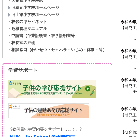
大多喜小学校校歌
－考え
旧総元小学校ホームページ
旧上瀑小学校ホームページ
校歌のキャビネット
令和６年
【研究主
危機管理マニュアル
主体的
申請書（卒業証明書・在学証明書等）
－「読
校長室の戸棚
相談窓口（わいせつ・セクハラ・いじめ・体罰・等）
令和５年
【研究主
主体的
－「読
学習サポート
令和４年
【研究主
主体的
― 
令和３年
【研究主
主体的
― 国
《教科書の学習内容をサポートします。》
【研究仮