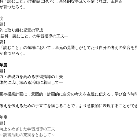
「読むこと」の領域において，具体的な手立てを講じれば、主
が育つだろう。
度
題】
的に取り組む児童の育成
語科「読むこと」の学習指導の工夫―
説】
読むこと」の領域において，単元の見通しがもてたり自分の考えの変容を見
が育つだろう。
年度
題】
・表現力を高める学習指導の工夫
体的に広げ深める活動に着目して
―
や授業計画に，意図的・計画的に自分の考えを友達に伝える，学び合う時間
えを伝えるための手立てを講じることで，より意欲的に表現することがで
年度
題】
上をめざした学習指導の工夫
活動の充実をとおして～