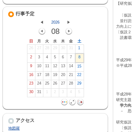
【研究仮
行事予定
〔仮説
並行読
2026
力向上
08
〔仮説２
読書環境
日
月
火
水
木
金
土
26
27
28
29
30
31
1
2
3
4
5
6
7
8
平成29
※平成2
9
10
11
12
13
14
15
16
17
18
19
20
21
22
23
24
25
26
27
28
29
30
31
1
2
3
4
5
平成28
研究主題
学力向
－ 思
アクセス
研究仮説
〔仮説
地図羅