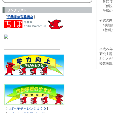
身に付け
〔仮説
リンクリスト
学習の仕
【
千葉県教育委員会
】
研究の内
○実態把
○教科指
平成27
研究主
むことが
授業実践
【
ちばっ子チャレンジ１００
】