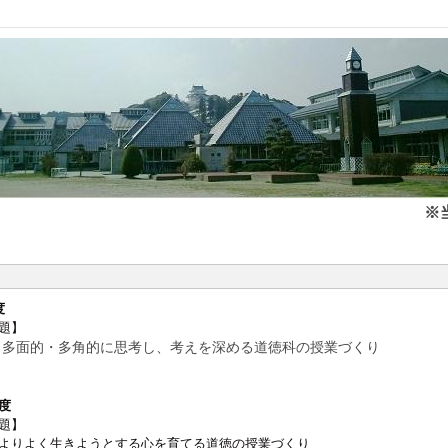
※
度
題】
・多角的に思考し、考えを深める道徳科の授業づくり
度
題】
く生きようとする心を育てる道徳の授業づくり