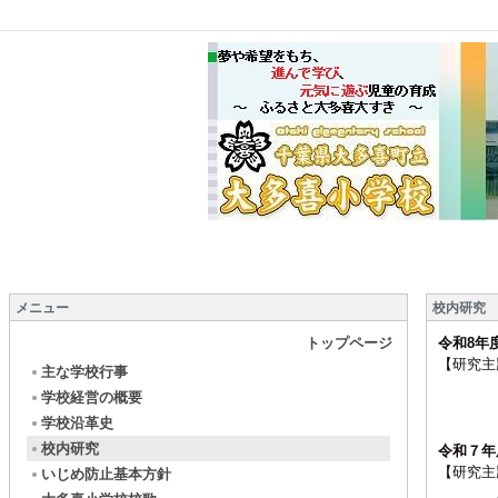
メニュー
校内研究
トップページ
令和8年
【研究主
主な学校行事
多面的
学校経営の概要
学校沿革史
校内研究
令和７年
【研究主
いじめ防止基本方針
よりよ