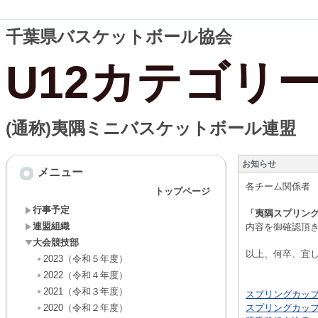
千葉県バスケットボール協会
U12カテゴリ
(通称)夷隅ミニバスケットボール連盟
お知らせ
メニュー
各チーム関係者
トップページ
行事予定
「夷隅スプリング
連盟組織
内容を御確認頂
大会競技部
以上、何卒、宜
2023（令和５年度）
大会
2022（令和４年度）
2021（令和３年度）
スプリングカップ20
2020（令和２年度）
スプリングカップ20