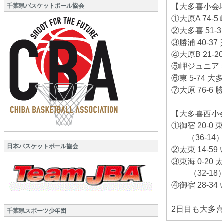
千葉県バスケットボール協会
【大多喜小会
①大原A 74-
②大多喜 51-3
③勝浦 40-37
④大原B 21-2
⑤岬ジュニア 5
⑥東 5-74 大
⑦大原 76-6 
【大多喜西小
①御宿 20-0 
（36-14
日本バスケットボール協会
②太東 14-59
③東海 0-20 
（32-18
④御宿 28-34
2日目も大多
千葉県スポーツ少年団