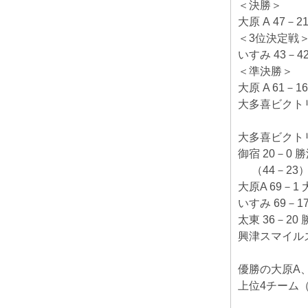
＜決勝＞
大原 A 47－
＜3位決定戦
いすみ 43－4
＜準決勝＞
大原 A 61－1
大多喜ビクトリ
大多喜ビクトリ
御宿 20－0 
（44－23
大原A 69－1 
いすみ 69－
太東 36－20 
興津スマイルズ 
優勝の大原A
上位4チーム