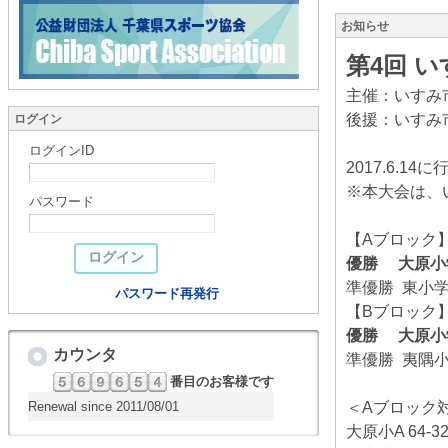
お知らせ
第4回 
主催：いすみ
後援：いすみ
ログイン
ログインID
2017.6.
※本大会は、
パスワード
【Aブロック
優勝 大原小
準優勝 東小
パスワード再発行
【Bブロック
優勝 大原小
カウンタ
準優勝 夷隅
番目のお客様です
Renewal since 2011/08/01
＜Aブロック
大原小A 64-3