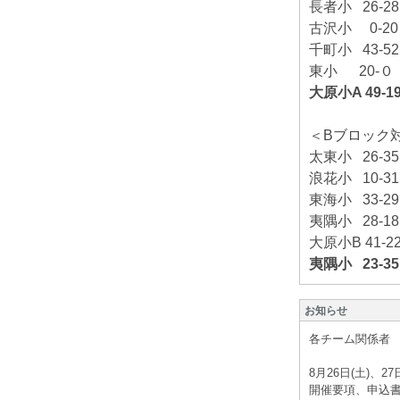
長者小 26-2
古沢小 0-20
千町小 43-5
東小 20-０
大原小A 49-1
＜Bブロック
太東小 26-3
浪花小 10-3
東海小 33-2
夷隅小 28-1
大原小B 41-2
夷隅小 23-3
お知らせ
各チーム関係者
8月26日(土)、2
開催要項、申込書