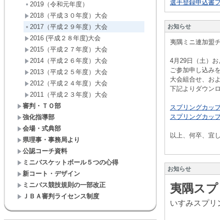
選手登録申込書フォ
2019（令和元年度）
2018（平成３０年度）大会
2017（平成２９年度）大会
お知らせ
2016 (平成２８年度)大会
夷隅ミニ連加盟
2015（平成２７年度）大会
2014（平成２６年度）大会
4月29日（土）
ご参加申し込み
2013（平成２５年度）大会
大会組合せ、お
2012（平成２４年度）大会
下記よりダウン
2011（平成２３年度）大会
審判・ＴＯ部
スプリングカップ2
スプリングカップ20
強化指導部
会場・式典部
以上、何卒、宜
県理事・事務局より
大会
公認コーチ資料
ミニバスケットボール５つの心得
お知らせ
新コート・デザイン
ミニバス競技規則の一部改正
夷隅スプ
ＪＢＡ審判ライセンス制度
いすみスプリ