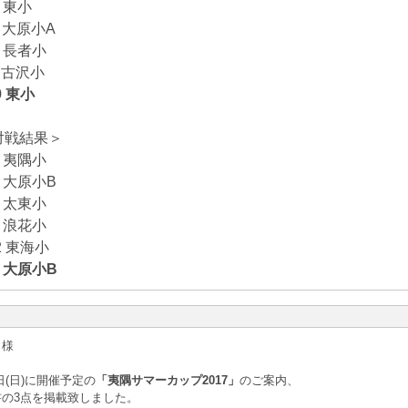
8 東小
 大原小A
2 長者小
 古沢小
9 東小
対戦結果＞
5 夷隅小
1 大原小B
9 太東小
8 浪花小
2 東海小
5 大原小B
 様
7日(日)に開催予定の
「夷隅サマーカップ2017」
のご案内、
の3点を掲載致しました。