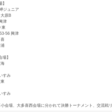
場】
5 岬ジュニア
 大原B
 興津
0 東
3-56 興津
多喜
勝浦
会場】
東海
）
 いすみ
太東
）
 いすみ
喜小会場、大多喜西会場に分かれて決勝トーナメント、交流戦