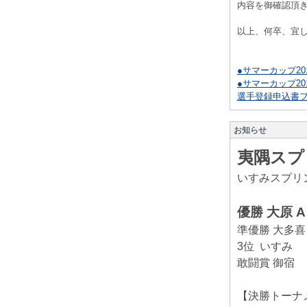
内容を御確認頂
以上、何卒、宜
大会
●サマーカップ201
●サマーカップ201
選手登録申込書フォ
お知らせ
夷隅スプ
いすみスプリ
優勝 大原 A
準優勝 大多
3位 いすみ
敢闘賞 御宿
【決勝トーナ