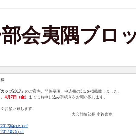
ー部会夷隅ブロ
 様
カップ2017」
のご案内、開催要項、申込書の3点を掲載致しました。
き、
4月7日（金）
までにお申し込み手続きをお願い致します。
しくお願い致します。
競技部長 小菅嘉寛
17案内文.pdf
17要項.pdf