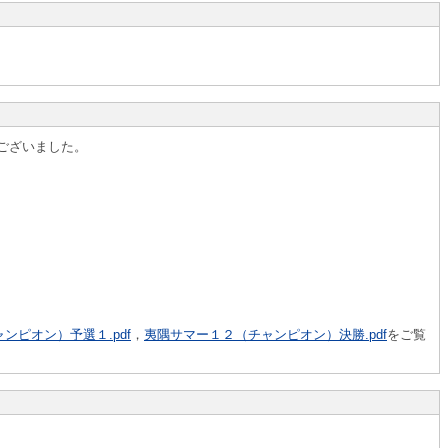
ございました。
ンピオン）予選１.pdf
，
夷隅サマー１２（チャンピオン）決勝.pdf
をご覧