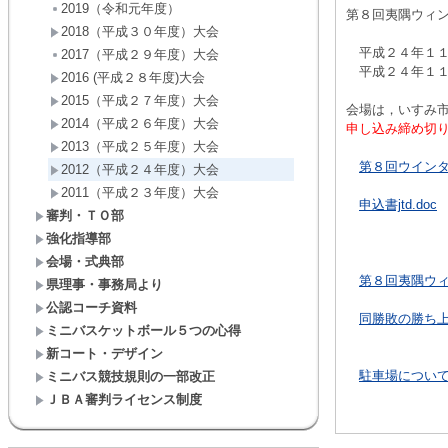
2019（令和元年度）
第８回夷隅ウィ
2018（平成３０年度）大会
平成２４年１１月
2017（平成２９年度）大会
平成２４年１１月
2016 (平成２８年度)大会
2015（平成２７年度）大会
会場は，いすみ
2014（平成２６年度）大会
申し込み締め切
2013（平成２５年度）大会
第８回ウインター
2012（平成２４年度）大会
2011（平成２３年度）大会
申込書jtd.doc
審判・ＴＯ部
強化指導部
会場・式典部
第８回夷隅ウィ
県理事・事務局より
公認コーチ資料
同勝敗の勝ち上が
ミニバスケットボール５つの心得
新コート・デザイン
駐車場について.
ミニバス競技規則の一部改正
ＪＢＡ審判ライセンス制度