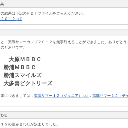
結果
会の結果は下記のＰＤＦファイルをごらんください。
０１２.pdf
もと，夷隅サマーカップ２０１２を無事終えることができました。ありがとう
のとおりです。
大原ＭＢＢＣ
勝浦ＭＢＢＣ
勝浦スマイルズ
大多喜ビクトリーズ
結果につきましては，
夷隅サマー１２（ジュニア）.pdf
，
夷隅サマー１２（チャ
合わせ
０１２の組み合わせが決まりました。