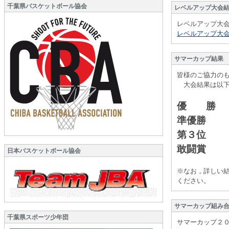
千葉県バスケットボール協会
レベルアップ大会
レベルアップ大
レベルアップ大会２
サマーカップ結果
皆様のご協力の
大会結果は以下
優 勝 
準優勝 
第３位 
敢闘賞 
日本バスケットボール協会
※なお，詳しい
ください。
サマーカップ組み
千葉県スポーツ少年団
サマーカップ２