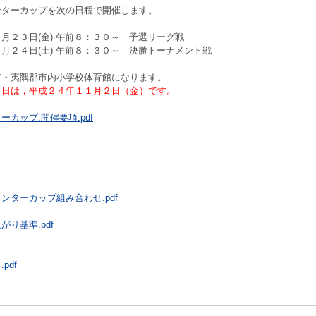
ンターカップを次の日程で開催します。
２３日(金) 午前８：３０～ 予選リーグ戦
２４日(土) 午前８：３０～ 決勝トーナメント戦
市・夷隅郡市内小学校体育館になります。
り日は，平成２４年１１月２日（金）です。
カップ.開催要項.pdf
ンターカップ組み合わせ.pdf
り基準.pdf
pdf